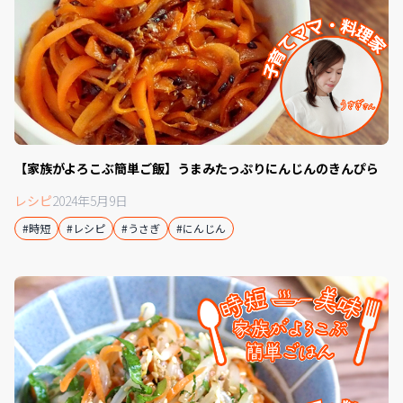
【家族がよろこぶ簡単ご飯】うまみたっぷりにんじんのきんぴら
レシピ
2024年5月9日
#時短
#レシピ
#うさぎ
#にんじん