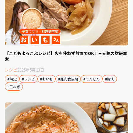
【こどもよろこぶレシピ】火を使わず放置でOK！三元豚の炊飯器
煮
レシピ
2025年5月13日
#時短
#レシピ
#おいも
#離乳食後期
#にんじん
#豚肉
#玉ねぎ