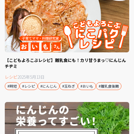
【こどもよろこぶレシピ】離乳食にも！カリ甘うまっ♡にんじん
チヂミ
レシピ
2025年5月13日
#時短
#レシピ
#にんじん
#玉ねぎ
#おいも
#離乳食後期