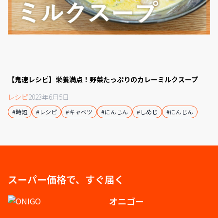
【鬼速レシピ】栄養満点！野菜たっぷりのカレーミルクスープ
レシピ
2023年6月5日
#時短
#レシピ
#キャベツ
#にんじん
#しめじ
#にんじん
スーパー価格で、すぐ届く
オニゴー