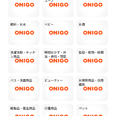
スープ
飲料・お水
ベビー
お酒
洗濯洗剤・キッチ
時短おかず・弁
缶詰・乾物・粉類
ン用品
当・寿司・惣菜
バス・洗面用品
ビューティー
お掃除用品・日用
雑貨
紙製品・衛生用品
介護用品
ペット