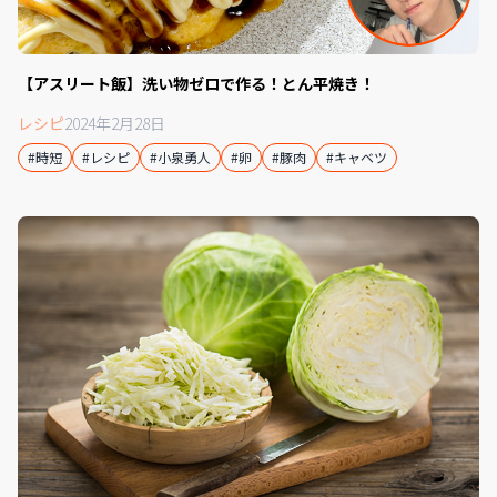
【アスリート飯】洗い物ゼロで作る！とん平焼き！
レシピ
2024年2月28日
#時短
#レシピ
#小泉勇人
#卵
#豚肉
#キャベツ