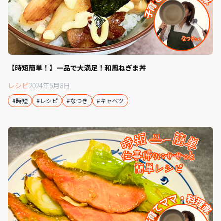
【時短簡単！】‍一品で大満足！和風ねぎま丼
レシピ
2024年5月8日
#時短
#レシピ
#なつき
#キャベツ