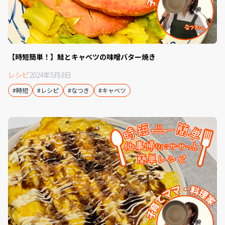
【時短簡単！】鮭とキャベツの味噌バター焼き
レシピ
2024年5月8日
#時短
#レシピ
#なつき
#キャベツ