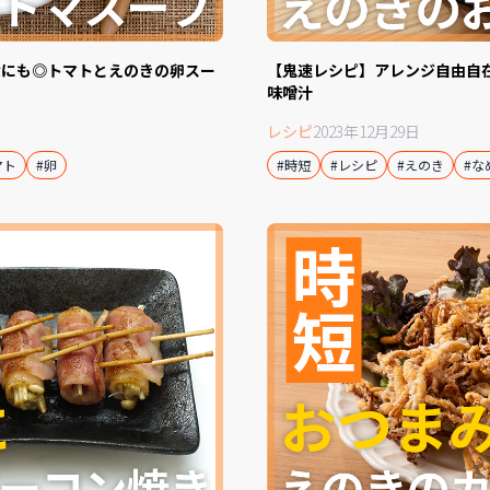
食にも◎トマトとえのきの卵スー
【鬼速レシピ】アレンジ自由自
味噌汁
レシピ
2023年12月29日
マト
#卵
#時短
#レシピ
#えのき
#な