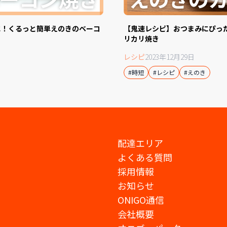
に！くるっと簡単えのきのベーコ
【鬼速レシピ】おつまみにぴっ
リカリ焼き
レシピ
2023年12月29日
#時短
#レシピ
#えのき
配達エリア
よくある質問
採用情報
お知らせ
ONIGO通信
会社概要