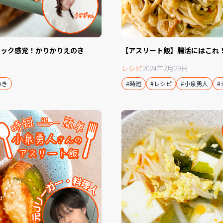
ナック感覚！かりかりえのき
【アスリート飯】腸活にはこれ
レシピ
2024年2月29日
のき
#時短
#レシピ
#小泉勇人
#