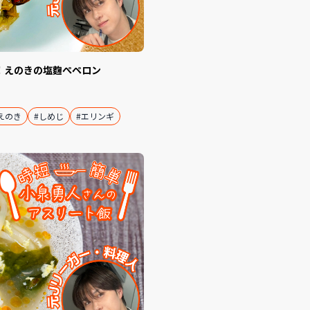
！えのきの塩麴ぺペロン
えのき
#しめじ
#エリンギ