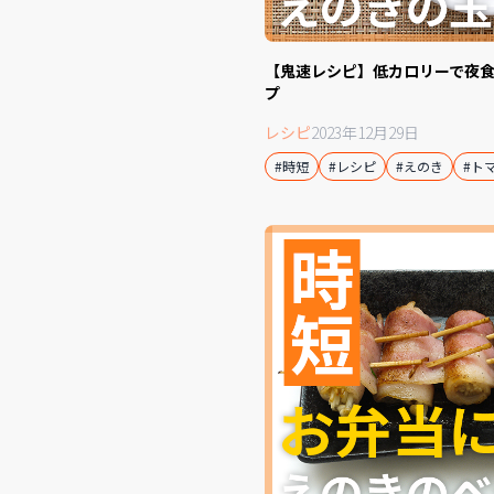
【鬼速レシピ】低カロリーで夜
プ
レシピ
2023年12月29日
#時短
#レシピ
#えのき
#ト