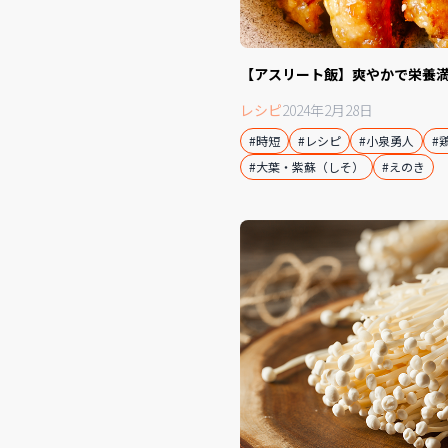
【アスリート飯】爽やかで栄養
レシピ
2024年2月28日
#時短
#レシピ
#小泉勇人
#
#大葉・紫蘇（しそ）
#えのき