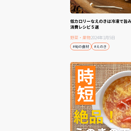
低カロリーなえのきは冷凍で旨
消費レシピ５選
野菜・果物
2024年1月5日
#旬の食材
#えのき