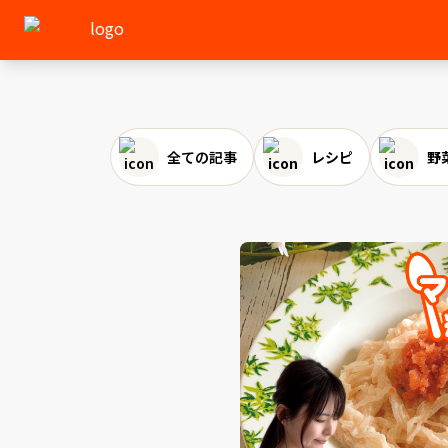
全ての記事
レシピ
野