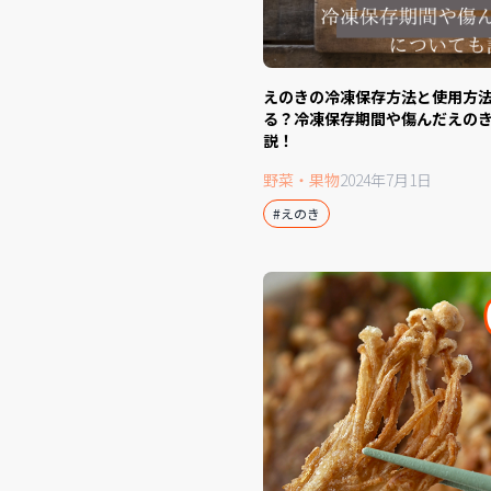
えのきの冷凍保存方法と使用方
る？冷凍保存期間や傷んだえの
説！
野菜・果物
2024年7月1日
#えのき