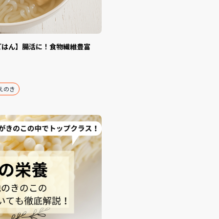
せごはん】腸活に！食物繊維豊富
えのき