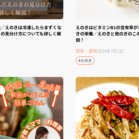
法／えのきは冷凍したらまずくな
えのきはビタミンB1の含有率
きの見分け方についても詳しく解
きの栄養／えのきと他のきのこ
説！
野菜・果物
2024年7月1日
#えのき