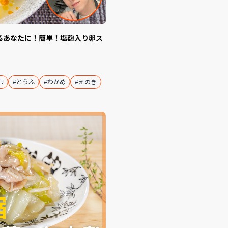
るあなたに！簡単！塩麴入り卵ス
卵
#とうふ
#わかめ
#えのき