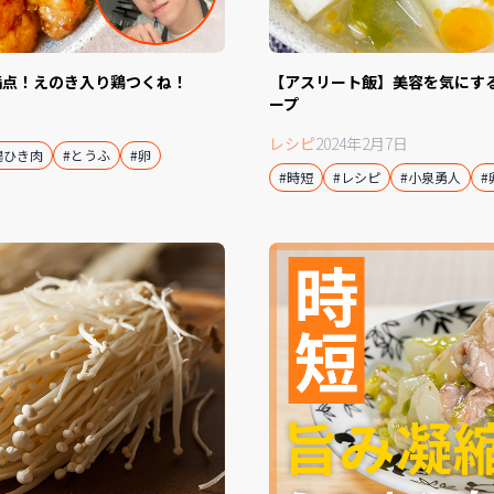
満点！えのき入り鶏つくね！
【アスリート飯】美容を気にす
ープ
レシピ
2024年2月7日
鶏ひき肉
#とうふ
#卵
#時短
#レシピ
#小泉勇人
#