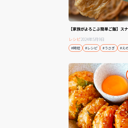
【家族がよろこぶ簡単ご飯】ス
レシピ
2024年5月9日
#時短
#レシピ
#うさぎ
#え