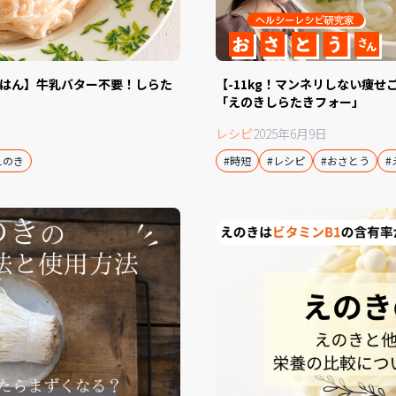
ごはん】牛乳バター不要！しらた
【-11kg！マンネリしない痩
「えのきしらたきフォー」
レシピ
2025年6月9日
えのき
#時短
#レシピ
#おさとう
#