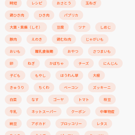
時短
レシピ
おさとう
玉ねぎ
鶏ひき肉
ひき肉
パプリカ
大葉・紫蘇（しそ）
豆腐
ツナ
しめじ
豚肉
えのき
鶏むね肉
じゃがいも
おいも
離乳食後期
おやつ
さつまいも
卵
ねぎ
かぼちゃ
チーズ
にんじん
子ども
もやし
ほうれん草
大根
きゅうり
ちくわ
ベーコン
ズッキーニ
白菜
なす
ゴーヤ
トマト
枝豆
牛乳
ネットスーパー
クーポン
中華物産
納豆
アボカド
ブロッコリー
レタス