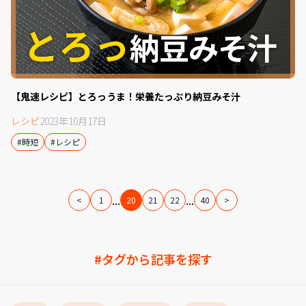
【鬼速レシピ】とろっうま！栄養たっぷり納豆みそ汁
レシピ
2023年10月17日
#時短
#レシピ
...
...
<
1
20
21
22
40
>
#タグから記事を探す