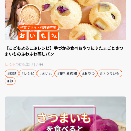
【こどもよろこぶレシピ】手づかみ食べおやつに♪たまごとさつ
まいものふわふわ蒸しパン
レシピ
2025年5月29日
#時短
#レシピ
#おいも
#離乳食後期
#おやつ
#さつまいも
#卵