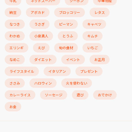
牛乳
ネットスーパー
クーポン
中華物産
納豆
アボカド
ブロッコリー
レタス
なつき
うさぎ
ピーマン
キャベツ
わかめ
小泉勇人
とうふ
キムチ
エリンギ
えび
旬の食材
いちご
なめこ
ダイエット
イベント
お正月
ライフスタイル
イタリアン
プレゼント
ささみ
ハロウィン
火を使わない
カレーライス
ソーセージ
遊び
おでかけ
お金