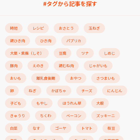
#タグから記事を探す
時短
レシピ
おさとう
玉ねぎ
鶏ひき肉
ひき肉
パプリカ
大葉・紫蘇（しそ）
豆腐
ツナ
しめじ
豚肉
えのき
鶏むね肉
じゃがいも
おいも
離乳食後期
おやつ
さつまいも
卵
ねぎ
かぼちゃ
チーズ
にんじん
子ども
もやし
ほうれん草
大根
きゅうり
ちくわ
ベーコン
ズッキーニ
白菜
なす
ゴーヤ
トマト
枝豆