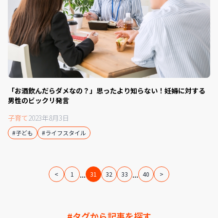
「お酒飲んだらダメなの？」思ったより知らない！妊婦に対する
男性のビックリ発言
子育て
2023年8月3日
#子ども
#ライフスタイル
...
...
<
1
31
32
33
40
>
#タグから記事を探す