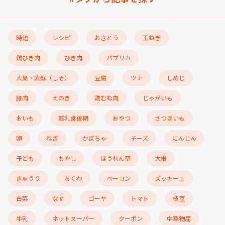
時短
レシピ
おさとう
玉ねぎ
鶏ひき肉
ひき肉
パプリカ
大葉・紫蘇（しそ）
豆腐
ツナ
しめじ
豚肉
えのき
鶏むね肉
じゃがいも
おいも
離乳食後期
おやつ
さつまいも
卵
ねぎ
かぼちゃ
チーズ
にんじん
子ども
もやし
ほうれん草
大根
きゅうり
ちくわ
ベーコン
ズッキーニ
白菜
なす
ゴーヤ
トマト
枝豆
牛乳
ネットスーパー
クーポン
中華物産