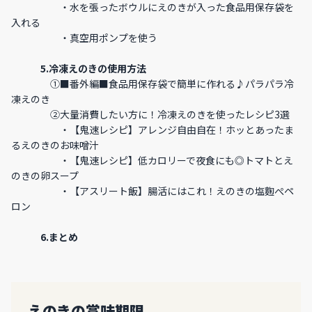
・
水を張ったボウルにえのきが入った食品用保存袋を
入れる
・
真空用ポンプを使う
5.
冷凍えのきの使用方法
①
■番外編■食品用保存袋で簡単に作れる♪パラパラ冷
凍えのき
②
大量消費したい方に！冷凍えのきを使ったレシピ3選
・
【鬼速レシピ】アレンジ自由自在！ホッとあったま
るえのきのお味噌汁
・
【鬼速レシピ】低カロリーで夜食にも◎トマトとえ
のきの卵スープ
・
【アスリート飯】腸活にはこれ！えのきの塩麴ぺペ
ロン
6.
まとめ
えのきの賞味期限