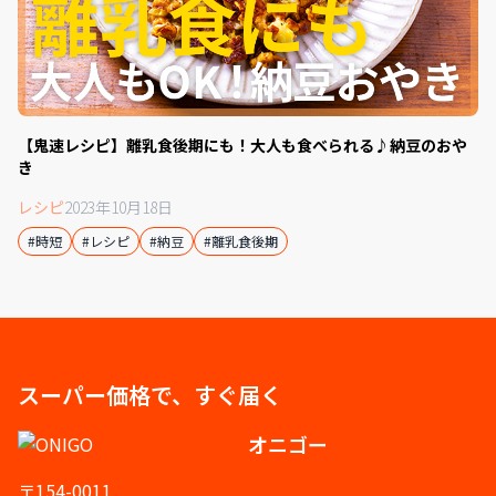
【鬼速レシピ】離乳食後期にも！大人も食べられる♪納豆のおや
き
レシピ
2023年10月18日
#時短
#レシピ
#納豆
#離乳食後期
スーパー価格で、すぐ届く
オニゴー
〒154-0011