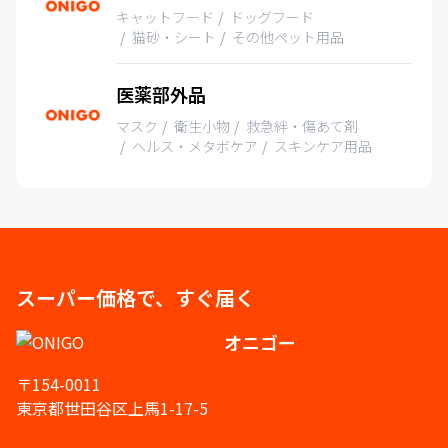
キャットフード
ドッグフード
猫砂・シート
その他ペット用品
医薬部外品
マスク
衛生小物
救急絆・傷あて剤
ヘルス・メタボケア
スキンケア用品
スーパー価格で、すぐ届く
オニゴー
〒154-0011
東京都世田谷区上馬1-17-5