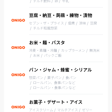
チルド飲料
卵
牛乳
豆腐・納豆・蒟蒻・練物・漬物
セブン・ザ・プライス
佃煮
涼味
豆腐
チルド和風惣菜
お米・麺・パスタ
冷麦・素麺・冷麺
カップラーメン
無洗米
お米
パックご飯
パン・ジャム・蜂蜜・シリアル
惣菜パン
菓子パン
食パン
ロールパン、食事パンなど
ロールパン・食事パンなど
お菓子・デザート・アイス
アイスクリーム
マルチアイス
ゼリー