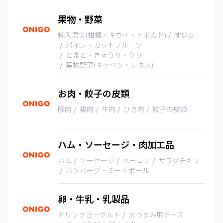
果物・野菜
輸入果実(柑橘・キウイ・アボカド)
すいか
パイン・カットフルーツ
とまと・きゅうり・うり
葉物野菜(キャベツ・レタス)
お肉・餃子の皮類
豚肉
鶏肉
牛肉
ひき肉
餃子の皮類
ハム・ソーセージ・肉加工品
ハム
ソーセージ
ベーコン
サラダチキン
ハンバーグ・ミートボール
卵・牛乳・乳製品
ドリンクヨーグルト
おつまみ用チーズ