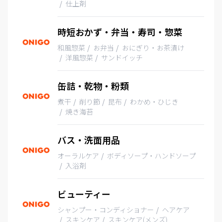
仕上剤
時短おかず・弁当・寿司・惣菜
和風惣菜
お弁当
おにぎり・お茶漬け
洋風惣菜
サンドイッチ
缶詰・乾物・粉類
煮干
削り節
昆布
わかめ・ひじき
焼き海苔
バス・洗面用品
オーラルケア
ボディソープ・ハンドソープ
入浴剤
ビューティー
シャンプー・コンディショナー
ヘアケア
スキンケア
スキンケア(メンズ)