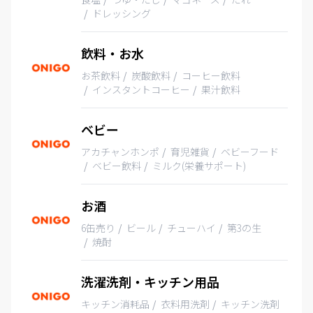
ドレッシング
飲料・お水
お茶飲料
炭酸飲料
コーヒー飲料
インスタントコーヒー
果汁飲料
ベビー
アカチャンホンポ
育児雑貨
ベビーフード
ベビー飲料
ミルク(栄養サポート)
お酒
6缶売り
ビール
チューハイ
第3の生
焼酎
洗濯洗剤・キッチン用品
キッチン消耗品
衣料用洗剤
キッチン洗剤