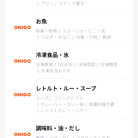
プリン
スナック菓子
お魚
刺身・鮮魚
えび・いか・たこ・貝
うなぎ・あなご
切身・干物
魚卵
冷凍食品・氷
冷凍果実
EASEUP
冷凍惣菜
冷凍野菜
冷凍弁当おかず
レトルト・ルー・スープ
スープ
フリーズドライ
カレールー・カレー粉
和風料理の素
レトルトカレー・ハヤシ
調味料・油・だし
食塩
つゆ・だし
マヨネーズ
たれ