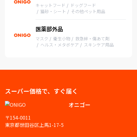
キャットフード
ドッグフード
猫砂・シート
その他ペット用品
医薬部外品
マスク
衛生小物
救急絆・傷あて剤
ヘルス・メタボケア
スキンケア用品
スーパー価格で、すぐ届く
オニゴー
〒154-0011
東京都世田谷区上馬1-17-5