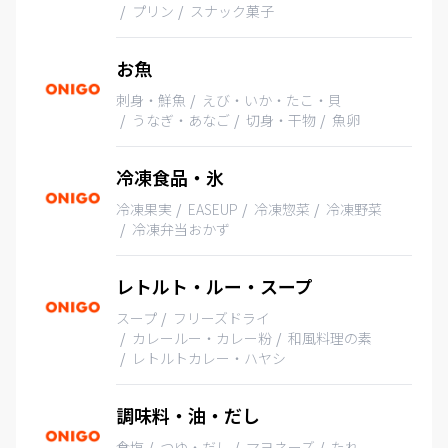
プリン
スナック菓子
お魚
刺身・鮮魚
えび・いか・たこ・貝
うなぎ・あなご
切身・干物
魚卵
冷凍食品・氷
冷凍果実
EASEUP
冷凍惣菜
冷凍野菜
冷凍弁当おかず
レトルト・ルー・スープ
スープ
フリーズドライ
カレールー・カレー粉
和風料理の素
レトルトカレー・ハヤシ
調味料・油・だし
食塩
つゆ・だし
マヨネーズ
たれ