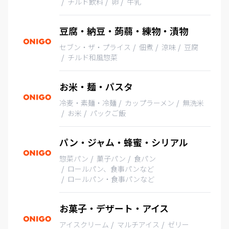
チルド飲料
卵
牛乳
豆腐・納豆・蒟蒻・練物・漬物
セブン・ザ・プライス
佃煮
涼味
豆腐
チルド和風惣菜
お米・麺・パスタ
冷麦・素麺・冷麺
カップラーメン
無洗米
お米
パックご飯
パン・ジャム・蜂蜜・シリアル
惣菜パン
菓子パン
食パン
ロールパン、食事パンなど
ロールパン・食事パンなど
お菓子・デザート・アイス
アイスクリーム
マルチアイス
ゼリー