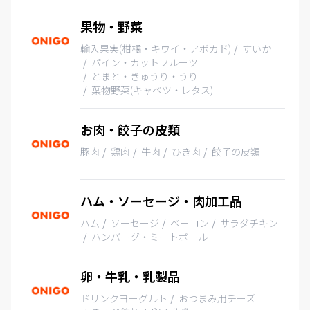
果物・野菜
輸入果実(柑橘・キウイ・アボカド)
すいか
パイン・カットフルーツ
とまと・きゅうり・うり
葉物野菜(キャベツ・レタス)
お肉・餃子の皮類
豚肉
鶏肉
牛肉
ひき肉
餃子の皮類
ハム・ソーセージ・肉加工品
ハム
ソーセージ
ベーコン
サラダチキン
ハンバーグ・ミートボール
卵・牛乳・乳製品
ドリンクヨーグルト
おつまみ用チーズ