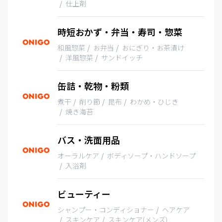
仕上剤
時短おかず・弁当・寿司・惣菜
和風惣菜
お弁当
おにぎり・お茶漬け
洋風惣菜
サンドイッチ
缶詰・乾物・粉類
煮干
削り節
昆布
わかめ・ひじき
焼き海苔
バス・洗面用品
オーラルケア
ボディソープ・ハンドソープ
入浴剤
ビューティー
シャンプー・コンディショナー
ヘアケア
スキンケア
スキンケア(メンズ)