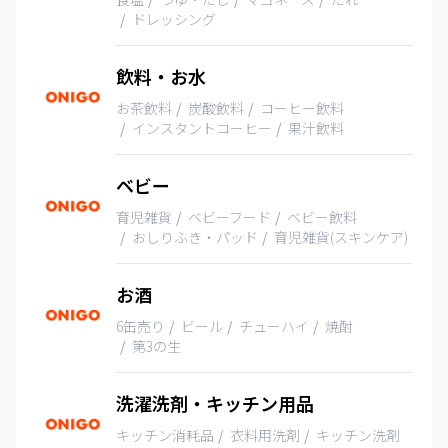
ドレッシング
飲料・お水
お茶飲料
炭酸飲料
コーヒー飲料
インスタントコーヒー
果汁飲料
ベビー
育児雑貨
ベビーフード
ベビー飲料
おしりふき・パッド
育児雑貨(スキンケア)
お酒
6缶売り
ビール
チューハイ
焼酎
第3の生
洗濯洗剤・キッチン用品
キッチン消耗品
衣料用洗剤
キッチン洗剤