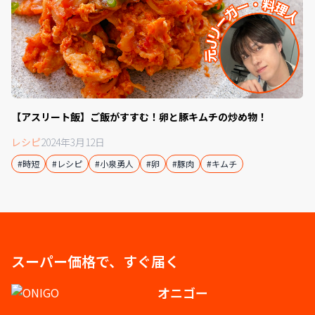
【アスリート飯】ご飯がすすむ！卵と豚キムチの炒め物！
レシピ
2024年3月12日
#時短
#レシピ
#小泉勇人
#卵
#豚肉
#キムチ
スーパー価格で、すぐ届く
オニゴー