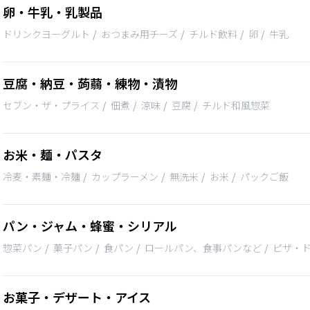
卵・牛乳・乳製品
ドリンクヨーグルト
おつまみ用チーズ
チルド飲料
卵
牛乳
豆腐・納豆・蒟蒻・練物・漬物
セブン・ザ・プライス
佃煮
涼味
豆腐
チルド和風惣菜
お米・麺・パスタ
冷麦・素麺・冷麺
カップラーメン
無洗米
お米
パックご飯
パン・ジャム・蜂蜜・シリアル
惣菜パン
菓子パン
食パン
ロールパン、食事パンなど
ピザ・
お菓子・デザート・アイス