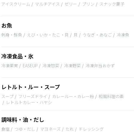
アイスクリーム
マルチアイス
ゼリー
プリン
スナック菓子
お魚
刺身・鮮魚
えび・いか・たこ・貝
貝
うなぎ・あなご
冷凍魚
冷凍食品・氷
冷凍果実
EASEUP
冷凍惣菜
冷凍野菜
冷凍弁当おかず
レトルト・ルー・スープ
スープ
フリーズドライ
カレールー・カレー粉
和風料理の素
レトルトカレー・ハヤシ
調味料・油・だし
食塩
つゆ・だし
マヨネーズ
たれ
ドレッシング