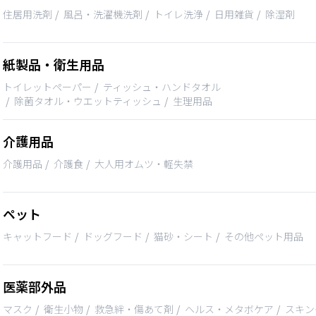
住居用洗剤
風呂・洗濯機洗剤
トイレ洗浄
日用雑貨
除湿剤
紙製品・衛生用品
トイレットペーパー
ティッシュ・ハンドタオル
除菌タオル・ウエットティッシュ
生理用品
介護用品
介護用品
介護食
大人用オムツ・軽失禁
ペット
キャットフード
ドッグフード
猫砂・シート
その他ペット用品
医薬部外品
マスク
衛生小物
救急絆・傷あて剤
ヘルス・メタボケア
スキン