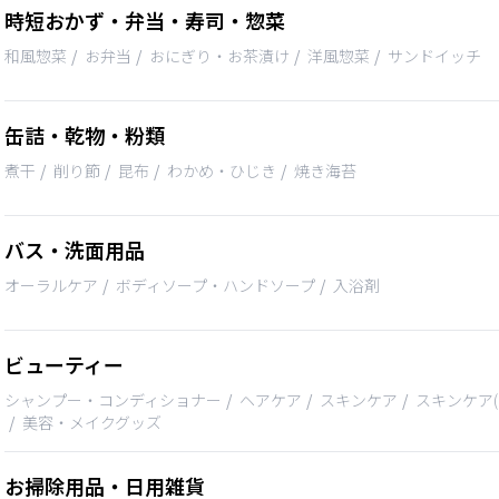
時短おかず・弁当・寿司・惣菜
和風惣菜
お弁当
おにぎり・お茶漬け
洋風惣菜
サンドイッチ
缶詰・乾物・粉類
煮干
削り節
昆布
わかめ・ひじき
焼き海苔
バス・洗面用品
オーラルケア
ボディソープ・ハンドソープ
入浴剤
ビューティー
シャンプー・コンディショナー
ヘアケア
スキンケア
スキンケア(
美容・メイクグッズ
お掃除用品・日用雑貨