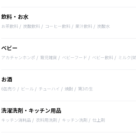
飲料・お水
お茶飲料
炭酸飲料
コーヒー飲料
果汁飲料
炭酸水
ベビー
アカチャンホンポ
育児雑貨
ベビーフード
ベビー飲料
ミルク(
お酒
6缶売り
ビール
チューハイ
焼酎
第3の生
洗濯洗剤・キッチン用品
キッチン消耗品
衣料用洗剤
キッチン洗剤
仕上剤