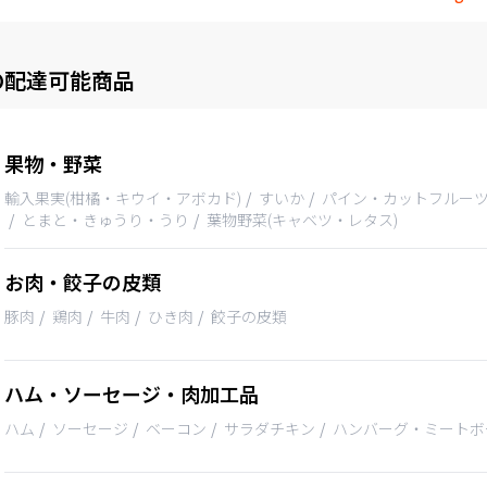
の配達可能商品
果物・野菜
輸入果実(柑橘・キウイ・アボカド)
すいか
パイン・カットフルー
とまと・きゅうり・うり
葉物野菜(キャベツ・レタス)
お肉・餃子の皮類
豚肉
鶏肉
牛肉
ひき肉
餃子の皮類
ハム・ソーセージ・肉加工品
ハム
ソーセージ
ベーコン
サラダチキン
ハンバーグ・ミートボ