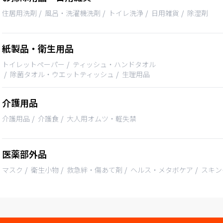
住居用洗剤
風呂・洗濯機洗剤
トイレ洗浄
日用雑貨
除湿剤
紙製品・衛生用品
トイレットペーパー
ティッシュ・ハンドタオル
除菌タオル・ウエットティッシュ
生理用品
介護用品
介護用品
介護食
大人用オムツ・軽失禁
医薬部外品
マスク
衛生小物
救急絆・傷あて剤
ヘルス・メタボケア
スキン