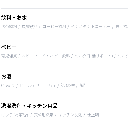
飲料・お水
お茶飲料
炭酸飲料
コーヒー飲料
インスタントコーヒー
果汁飲
ベビー
育児雑貨
ベビーフード
ベビー飲料
ミルク(栄養サポート)
ミルク
お酒
6缶売り
ビール
チューハイ
第3の生
焼酎
洗濯洗剤・キッチン用品
キッチン消耗品
衣料用洗剤
キッチン洗剤
仕上剤