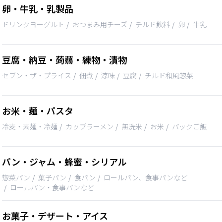
卵・牛乳・乳製品
ドリンクヨーグルト
おつまみ用チーズ
チルド飲料
卵
牛乳
豆腐・納豆・蒟蒻・練物・漬物
セブン・ザ・プライス
佃煮
涼味
豆腐
チルド和風惣菜
お米・麺・パスタ
冷麦・素麺・冷麺
カップラーメン
無洗米
お米
パックご飯
パン・ジャム・蜂蜜・シリアル
惣菜パン
菓子パン
食パン
ロールパン、食事パンなど
ロールパン・食事パンなど
お菓子・デザート・アイス