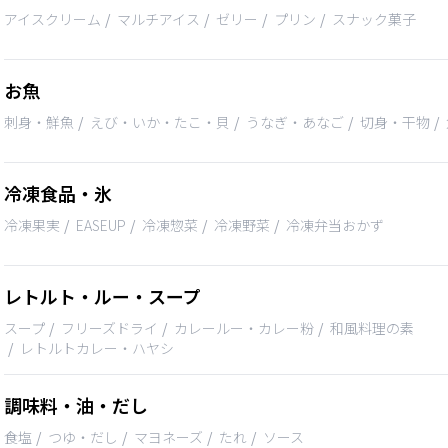
アイスクリーム
マルチアイス
ゼリー
プリン
スナック菓子
お魚
刺身・鮮魚
えび・いか・たこ・貝
うなぎ・あなご
切身・干物
冷凍食品・氷
冷凍果実
EASEUP
冷凍惣菜
冷凍野菜
冷凍弁当おかず
レトルト・ルー・スープ
スープ
フリーズドライ
カレールー・カレー粉
和風料理の素
レトルトカレー・ハヤシ
調味料・油・だし
食塩
つゆ・だし
マヨネーズ
たれ
ソース