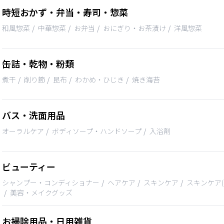
時短おかず・弁当・寿司・惣菜
和風惣菜
中華惣菜
お弁当
おにぎり・お茶漬け
洋風惣菜
缶詰・乾物・粉類
煮干
削り節
昆布
わかめ・ひじき
焼き海苔
バス・洗面用品
オーラルケア
ボディソープ・ハンドソープ
入浴剤
ビューティー
シャンプー・コンディショナー
ヘアケア
スキンケア
スキンケア(
美容・メイクグッズ
お掃除用品・日用雑貨