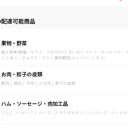
の配達可能商品
果物・野菜
輸入果実(柑橘・キウイ・アボカド)
すいか
パイン・カットフルー
とまと・きゅうり・うり
葉物野菜(キャベツ・レタス)
お肉・餃子の皮類
豚肉
鶏肉
牛肉
ひき肉
餃子の皮類
ハム・ソーセージ・肉加工品
ハム
ソーセージ
ベーコン
サラダチキン
ハンバーグ・ミートボ