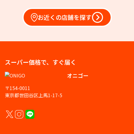
お近くの店舗を探す
スーパー価格で、すぐ届く
オニゴー
〒154-0011
東京都世田谷区上馬1-17-5