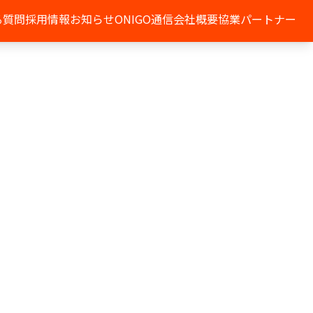
る質問
採用情報
お知らせ
ONIGO通信
会社概要
協業パートナー