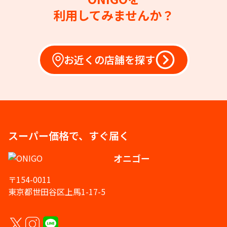
利用してみませんか？
お近くの店舗を探す
スーパー価格で、すぐ届く
オニゴー
〒154-0011
東京都世田谷区上馬1-17-5