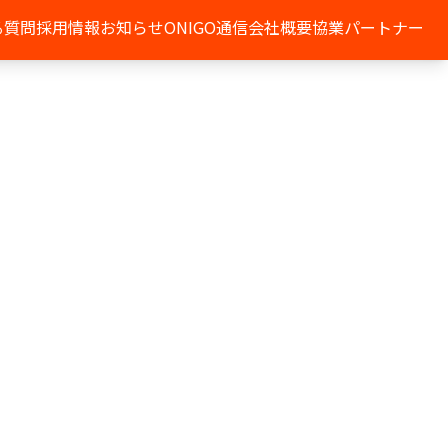
る質問
採用情報
お知らせ
ONIGO通信
会社概要
協業パートナー