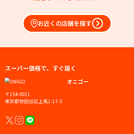
お近くの店舗を探す
スーパー価格で、すぐ届く
オニゴー
〒154-0011
東京都世田谷区上馬1-17-5