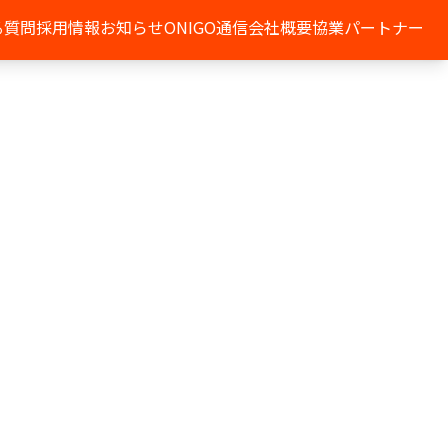
る質問
採用情報
お知らせ
ONIGO通信
会社概要
協業パートナー