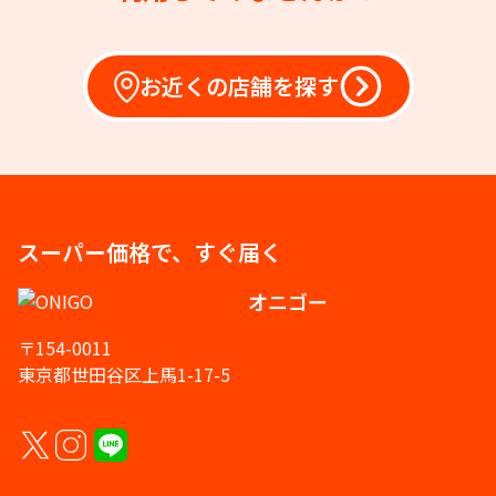
お近くの店舗を探す
スーパー価格で、すぐ届く
オニゴー
〒154-0011
東京都世田谷区上馬1-17-5