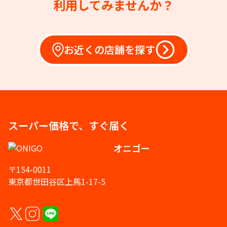
利用してみませんか？
お近くの店舗を探す
スーパー価格で、すぐ届く
オニゴー
〒154-0011
東京都世田谷区上馬1-17-5