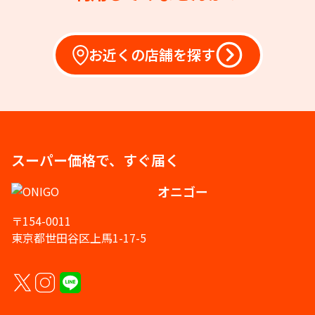
お近くの店舗を探す
スーパー価格で、すぐ届く
オニゴー
〒154-0011
東京都世田谷区上馬1-17-5