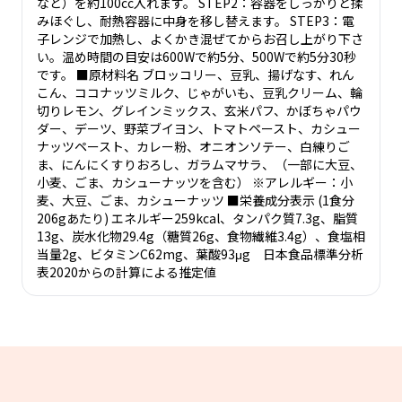
など）を約100cc入れます。 STEP2：容器をしっかりと揉
みほぐし、耐熱容器に中身を移し替えます。 STEP3：電
子レンジで加熱し、よくかき混ぜてからお召し上がり下さ
い。温め時間の目安は600Wで約5分、500Wで約5分30秒
です。 ■原材料名 ブロッコリー、豆乳、揚げなす、れん
こん、ココナッツミルク、じゃがいも、豆乳クリーム、輪
切りレモン、グレインミックス、玄米パフ、かぼちゃパウ
ダー、デーツ、野菜ブイヨン、トマトペースト、カシュー
ナッツペースト、カレー粉、オニオンソテー、白練りご
ま、にんにくすりおろし、ガラムマサラ、（一部に大豆、
小麦、ごま、カシューナッツを含む） ※アレルギー：小
麦、大豆、ごま、カシューナッツ ■栄養成分表示 (1食分
206gあたり) エネルギー259kcal、タンパク質7.3g、脂質
13g、炭水化物29.4g（糖質26g、食物繊維3.4g）、食塩相
当量2g、ビタミンC62mg、葉酸93μg 日本食品標準分析
表2020からの計算による推定値