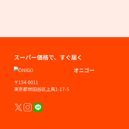
スーパー価格で、すぐ届く
オニゴー
〒154-0011
東京都世田谷区上馬1-17-5