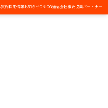
る質問
採用情報
お知らせ
ONIGO通信
会社概要
協業パートナー