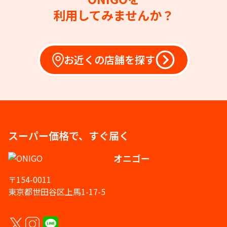
利用してみませんか？
お近くの店舗を探す
スーパー価格で、すぐ届く
オニゴー
〒154-0011
東京都世田谷区上馬1-17-5