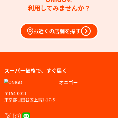
利用してみませんか？
お近くの店舗を探す
スーパー価格で、すぐ届く
オニゴー
〒154-0011
東京都世田谷区上馬1-17-5