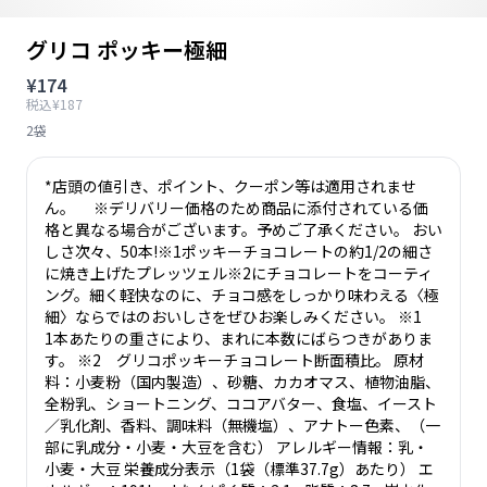
グリコ ポッキー極細
¥174
税込¥187
2袋
*店頭の値引き、ポイント、クーポン等は適用されませ
ん。 ※デリバリー価格のため商品に添付されている価
格と異なる場合がございます。予めご了承ください。 おい
しさ次々、50本!※1ポッキーチョコレートの約1/2の細さ
に焼き上げたプレッツェル※2にチョコレートをコーティ
ング。細く軽快なのに、チョコ感をしっかり味わえる〈極
細〉ならではのおいしさをぜひお楽しみください。 ※1
1本あたりの重さにより、まれに本数にばらつきがありま
す。 ※2 グリコポッキーチョコレート断面積比。 原材
料：小麦粉（国内製造）、砂糖、カカオマス、植物油脂、
全粉乳、ショートニング、ココアバター、食塩、イースト
／乳化剤、香料、調味料（無機塩）、アナトー色素、（一
部に乳成分・小麦・大豆を含む） アレルギー情報：乳・
小麦・大豆 栄養成分表示（1袋（標準37.7g）あたり） エ