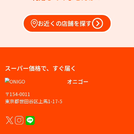
お近くの店舗を探す
スーパー価格で、すぐ届く
オニゴー
〒154-0011
東京都世田谷区上馬1-17-5