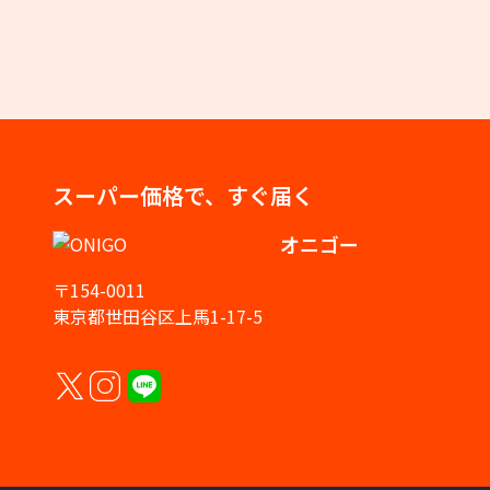
スーパー価格で、すぐ届く
オニゴー
〒154-0011
東京都世田谷区上馬1-17-5