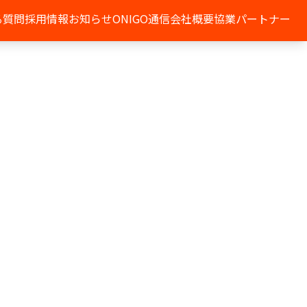
る質問
採用情報
お知らせ
ONIGO通信
会社概要
協業パートナー