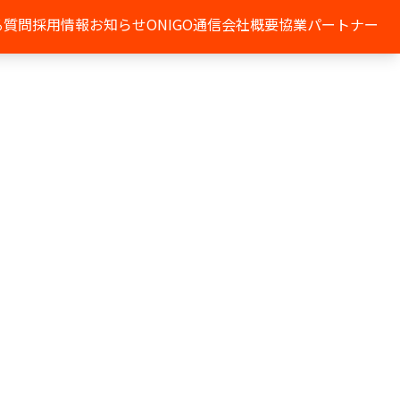
る質問
採用情報
お知らせ
ONIGO通信
会社概要
協業パートナー