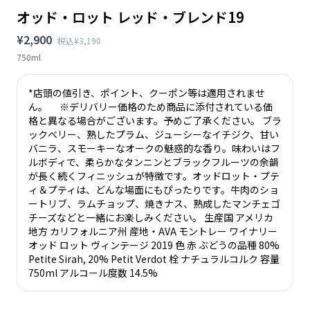
オッド・ロット レッド・ブレンド19
¥2,900
税込¥3,190
750ml
*店頭の値引き、ポイント、クーポン等は適用されませ
ん。 ※デリバリー価格のため商品に添付されている価
格と異なる場合がございます。予めご了承ください。 ブラ
ックベリー、熟したプラム、ジューシーなイチジク、甘い
バニラ、スモーキーなオークの魅惑的な香り。味わいはフ
ルボディで、柔らかなタンニンとブラックフルーツの余韻
が長く続くフィニッシュが特徴です。オッドロット・プテ
ィ＆プティは、どんな場面にもぴったりです。牛肉のショ
ートリブ、ラムチョップ、焼きナス、熟成したマンチェゴ
チーズなどと一緒にお楽しみください。 生産国 アメリカ
地方 カリフォルニア州 産地・AVA モントレー ワイナリー
オッド ロット ヴィンテージ 2019 色 赤 ぶどうの品種 80%
Petite Sirah, 20% Petit Verdot 栓 ナチュラルコルク 容量
750ml アルコール度数 14.5%