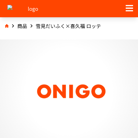
商品
雪見だいふく×喜久福 ロッテ