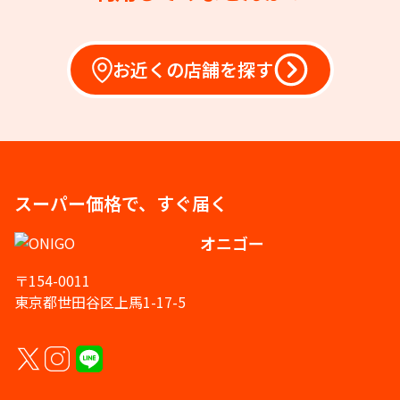
お近くの店舗を探す
スーパー価格で、すぐ届く
オニゴー
〒154-0011
東京都世田谷区上馬1-17-5