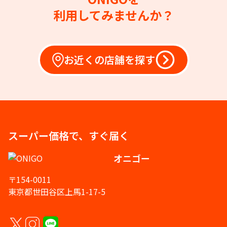
利用してみませんか？
お近くの店舗を探す
スーパー価格で、すぐ届く
オニゴー
〒154-0011
東京都世田谷区上馬1-17-5