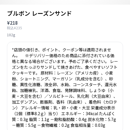
ブルボン レーズンサンド
¥218
税込¥235
102g
*店頭の値引き、ポイント、クーポン等は適用されませ
ん。 ※デリバリー価格のため商品に添付されている価
格と異なる場合がございます。予めご了承ください。 レー
ズンをたっぷりサンドして焼きあげた、食べやすいソフト
クッキーです。 原材料：レーズン（アメリカ産）、小麦
粉、ショートニング、マーガリン（乳成分を含む）、砂
糖、異性化液糖、液全卵、水飴、コーンスターチ、還元水
飴、加糖練乳、洋酒、食塩、発酵調味料、しょうゆ（小
麦・大豆を含む）／ソルビトール、乳化剤（大豆由来）、
加工デンプン、膨脹剤、香料（乳由来）、着色料（カロテ
ン） アレルギー情報：乳・卵・小麦・大豆 栄養成分表示
（1個（標準8.2ｇ）当り） エネルギー：34kcal たんぱく
質：0.3g 脂質：1.1g －飽和脂肪酸：0.4g 炭水化物：5.7g
－糖質：5.5g －食物繊維：0.2g 食塩相当量：0.03g