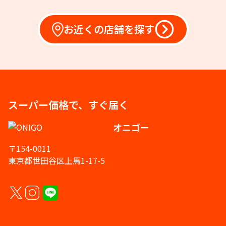
お近くの店舗を探す
スーパー価格で、すぐ届く
オニゴー
〒154-0011
東京都世田谷区上馬1-17-5