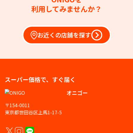
利用してみませんか？
お近くの店舗を探す
スーパー価格で、すぐ届く
オニゴー
〒154-0011
東京都世田谷区上馬1-17-5