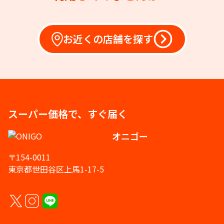
お近くの店舗を探す
スーパー価格で、すぐ届く
オニゴー
〒154-0011
東京都世田谷区上馬1-17-5