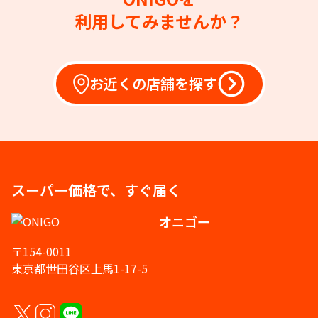
利用してみませんか？
お近くの店舗を探す
スーパー価格で、すぐ届く
オニゴー
〒154-0011
東京都世田谷区上馬1-17-5