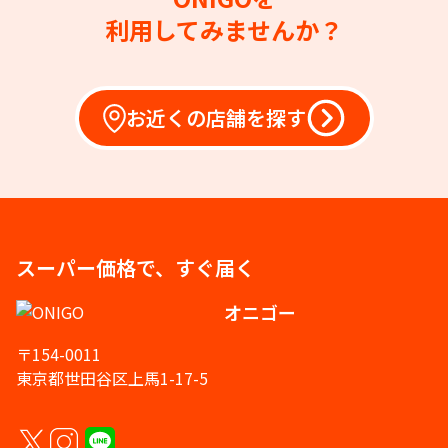
利用してみませんか？
お近くの店舗を探す
スーパー価格で、すぐ届く
オニゴー
〒154-0011
東京都世田谷区上馬1-17-5