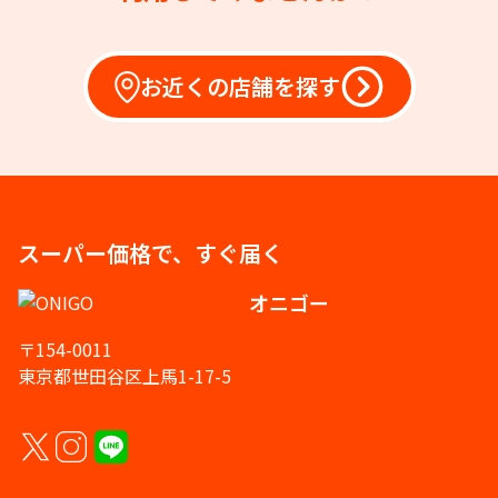
お近くの店舗を探す
スーパー価格で、すぐ届く
オニゴー
〒154-0011
東京都世田谷区上馬1-17-5