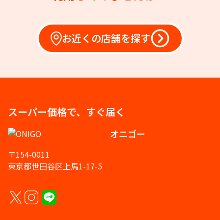
お近くの店舗を探す
スーパー価格で、すぐ届く
オニゴー
〒154-0011
東京都世田谷区上馬1-17-5