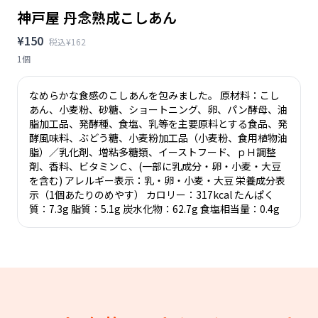
神戸屋 丹念熟成こしあん
¥150
税込¥162
1個
なめらかな食感のこしあんを包みました。 原材料：こし
あん、小麦粉、砂糖、ショートニング、卵、パン酵母、油
脂加工品、発酵種、食塩、乳等を主要原料とする食品、発
酵風味料、ぶどう糖、小麦粉加工品（小麦粉、食用植物油
脂）／乳化剤、増粘多糖類、イーストフード、ｐＨ調整
剤、香料、ビタミンＣ、(一部に乳成分・卵・小麦・大豆
を含む) アレルギー表示：乳・卵・小麦・大豆 栄養成分表
示（1個あたりのめやす） カロリー：317kcal たんぱく
質：7.3g 脂質：5.1g 炭水化物：62.7g 食塩相当量：0.4g