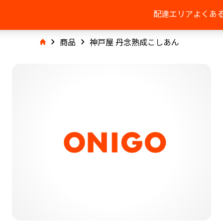
配達エリア
よくあ
商品
神戸屋 丹念熟成こしあん