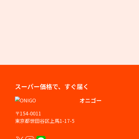
スーパー価格で、すぐ届く
オニゴー
〒154-0011
東京都世田谷区上馬1-17-5