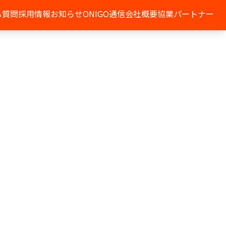
る質問
採用情報
お知らせ
ONIGO通信
会社概要
協業パートナー