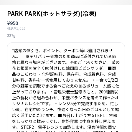
PARK PARK(ホットサラダ)(冷凍)
¥950
税込¥1,026
227g
*店頭の値引き、ポイント、クーポン等は適用されませ
ん。 ※デリバリー価格のため商品に添付されている価
格と異なる場合がございます。予めご了承ください。 菜の
花と根菜を甘辛く味付けした韓国風ビビンサラダ。 ■商
品のこだわり ・化学調味料、保存料、合成着色料、合成
甘味料、香料を一切使用しておりません。 ・一食で1/2日
分の野菜を摂取できる食べごたえのあるボリューム感に仕
上がっております。 ・管理栄養士監修のもと、200種類以
上の食材から組み合わせ、栄養バランスを考えて作ったオ
リジナルレシピです。 ・レンジ5分で完成するため、忙し
い朝、在宅中のランチ、夜遅くなった日のごはんとして幅
広く活用いただけます。 ■お召し上がり方 STEP1：容器
をしっかりと揉みほぐし、耐熱容器に中身を移し替えま
す。 STEP2：電子レンジで加熱します。温め時間の目安