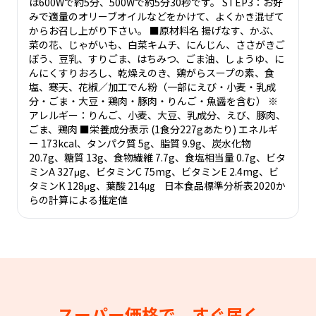
は600Wで約5分、500Wで約5分30秒です。 STEP3：お好
みで適量のオリーブオイルなどをかけて、よくかき混ぜて
からお召し上がり下さい。 ■原材料名 揚げなす、かぶ、
菜の花、じゃがいも、白菜キムチ、にんじん、ささがきご
ぼう、豆乳、すりごま、はちみつ、ごま油、しょうゆ、に
んにくすりおろし、乾燥えのき、鶏がらスープの素、食
塩、寒天、花椒／加工でん粉（一部にえび・小麦・乳成
分・ごま・大豆・鶏肉・豚肉・りんご・魚醤を含む） ※
アレルギー：りんご、小麦、大豆、乳成分、えび、豚肉、
ごま、鶏肉 ■栄養成分表示 (1食分227gあたり) エネルギ
ー 173kcal、タンパク質 5g、脂質 9.9g、炭水化物
20.7g、糖質 13g、食物繊維 7.7g、食塩相当量 0.7g、ビタ
ミンA 327μg、ビタミンC 75mg、ビタミンE 2.4mg、ビ
タミンK 128μg、葉酸 214㎍ 日本食品標準分析表2020か
らの計算による推定値
スーパー価格で、すぐ届く