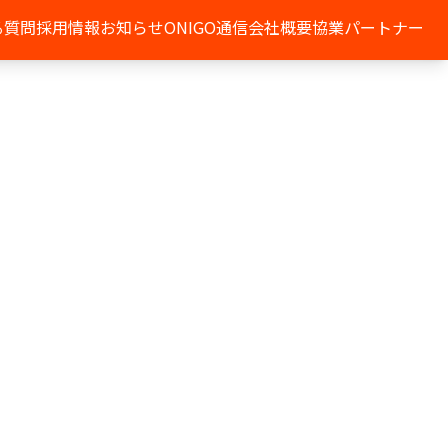
る質問
採用情報
お知らせ
ONIGO通信
会社概要
協業パートナー