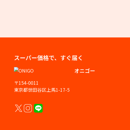
スーパー価格で、すぐ届く
オニゴー
〒154-0011
東京都世田谷区上馬1-17-5