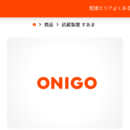
配達エリア
よくあ
商品
武蔵製菓 すあま