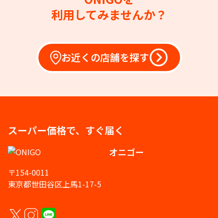
利用してみませんか？
お近くの店舗を探す
スーパー価格で、すぐ届く
オニゴー
〒154-0011
東京都世田谷区上馬1-17-5