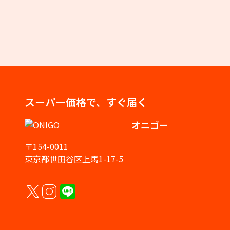
スーパー価格で、すぐ届く
オニゴー
〒154-0011
東京都世田谷区上馬1-17-5