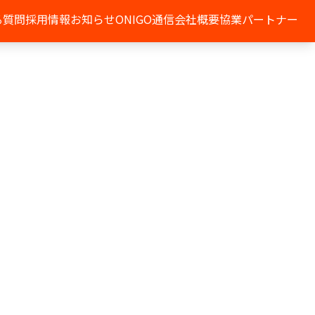
る質問
採用情報
お知らせ
ONIGO通信
会社概要
協業パートナー