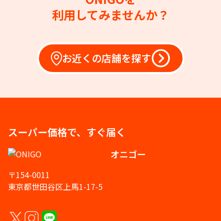
利用してみませんか？
お近くの店舗を探す
スーパー価格で、すぐ届く
オニゴー
〒154-0011
東京都世田谷区上馬1-17-5