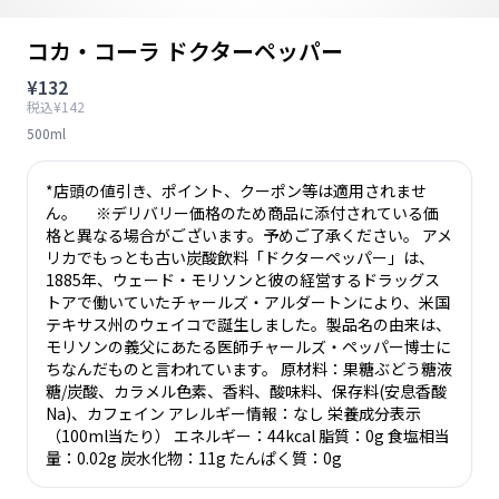
コカ・コーラ ドクターペッパー
¥132
税込¥142
500ml
*店頭の値引き、ポイント、クーポン等は適用されませ
ん。 ※デリバリー価格のため商品に添付されている価
格と異なる場合がございます。予めご了承ください。 アメ
リカでもっとも古い炭酸飲料「ドクターペッパー」は、
1885年、ウェード・モリソンと彼の経営するドラッグス
トアで働いていたチャールズ・アルダートンにより、米国
テキサス州のウェイコで誕生しました。製品名の由来は、
モリソンの義父にあたる医師チャールズ・ペッパー博士に
ちなんだものと言われています。 原材料：果糖ぶどう糖液
糖/炭酸、カラメル色素、香料、酸味料、保存料(安息香酸
Na)、カフェイン アレルギー情報：なし 栄養成分表示
（100ml当たり） エネルギー：44kcal 脂質：0g 食塩相当
量：0.02g 炭水化物：11g たんぱく質：0g