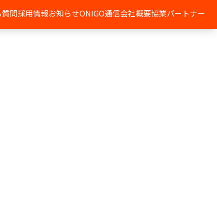
る質問
採用情報
お知らせ
ONIGO通信
会社概要
協業パートナー