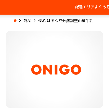
配達エリア
よくあ
商品
榛名 はるな成分無調整山麓牛乳