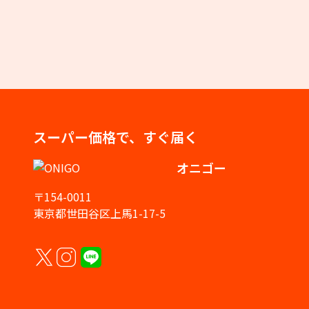
スーパー価格で、すぐ届く
オニゴー
〒154-0011
東京都世田谷区上馬1-17-5